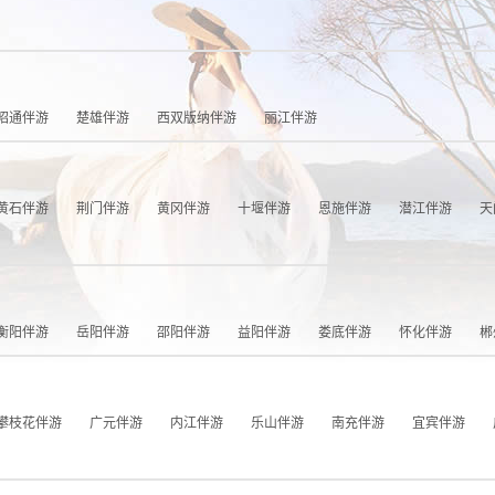
昭通伴游
楚雄伴游
西双版纳伴游
丽江伴游
黄石伴游
荆门伴游
黄冈伴游
十堰伴游
恩施伴游
潜江伴游
天
衡阳伴游
岳阳伴游
邵阳伴游
益阳伴游
娄底伴游
怀化伴游
郴
攀枝花伴游
广元伴游
内江伴游
乐山伴游
南充伴游
宜宾伴游