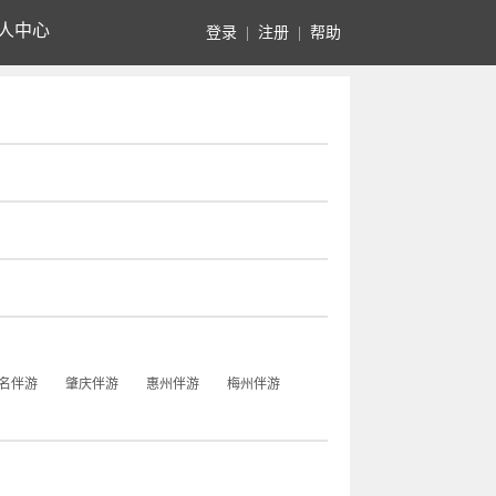
人中心
登录
|
注册
|
帮助
名伴游
肇庆伴游
惠州伴游
梅州伴游