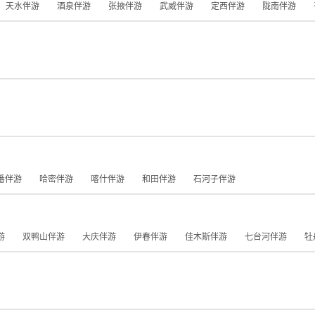
天水伴游
酒泉伴游
张掖伴游
武威伴游
定西伴游
陇南伴游
番伴游
哈密伴游
喀什伴游
和田伴游
石河子伴游
游
双鸭山伴游
大庆伴游
伊春伴游
佳木斯伴游
七台河伴游
牡