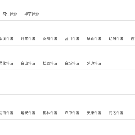
铜仁伴游
毕节伴游
本溪伴游
丹东伴游
锦州伴游
营口伴游
阜新伴游
辽阳伴游
盘
通化伴游
白山伴游
松原伴游
白城伴游
延边伴游
渭南伴游
延安伴游
榆林伴游
汉中伴游
安康伴游
商洛伴游