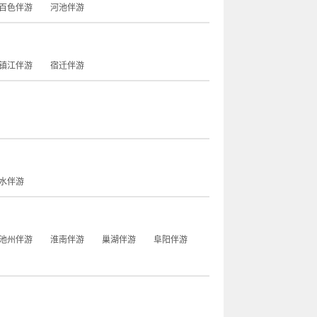
百色伴游
河池伴游
镇江伴游
宿迁伴游
水伴游
池州伴游
淮南伴游
巢湖伴游
阜阳伴游