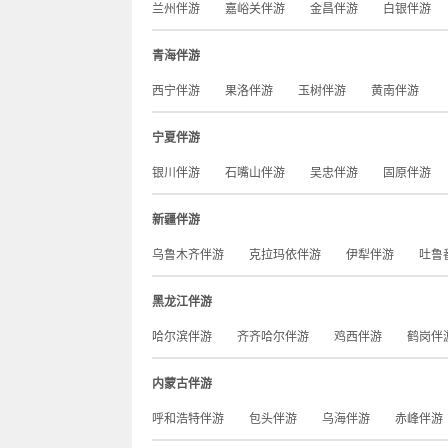
兰州伴游
嘉峪关伴游
金昌伴游
白银伴游
青海伴游
西宁伴游
果洛伴游
玉树伴游
黄南伴游
宁夏伴游
银川伴游
石嘴山伴游
吴忠伴游
固原伴游
新疆伴游
乌鲁木齐伴游
克拉玛依伴游
伊犁伴游
吐鲁
黑龙江伴游
哈尔滨伴游
齐齐哈尔伴游
鸡西伴游
鹤岗伴
内蒙古伴游
呼和浩特伴游
包头伴游
乌海伴游
赤峰伴游