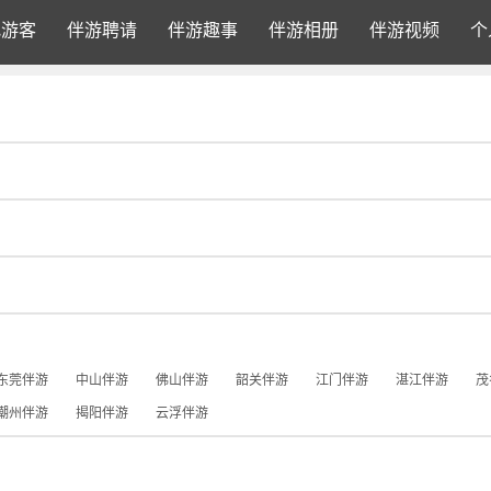
找游客
伴游聘请
伴游趣事
伴游相册
伴游视频
个
东莞伴游
中山伴游
佛山伴游
韶关伴游
江门伴游
湛江伴游
茂
潮州伴游
揭阳伴游
云浮伴游