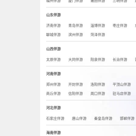
福州伴游
厦门伴游
莆田伴游
三明伴游
山东伴游
济南伴游
青岛伴游
淄博伴游
枣庄伴游
聊城伴游
滨州伴游
菏泽伴游
山西伴游
太原伴游
大同伴游
阳泉伴游
长治伴游
河南伴游
郑州伴游
开封伴游
洛阳伴游
平顶山伴游
商丘伴游
信阳伴游
周口伴游
驻马店伴游
河北伴游
石家庄伴游
唐山伴游
秦皇岛伴游
邯郸伴游
海南伴游