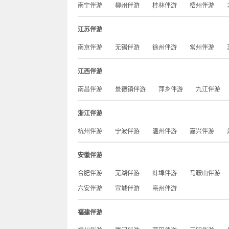
南宁伴游
柳州伴游
桂林伴游
梧州伴游
江苏伴游
南京伴游
无锡伴游
徐州伴游
常州伴游
江西伴游
南昌伴游
景德镇伴游
萍乡伴游
九江伴游
浙江伴游
杭州伴游
宁波伴游
温州伴游
嘉兴伴游
安徽伴游
合肥伴游
芜湖伴游
蚌埠伴游
马鞍山伴游
六安伴游
宣城伴游
亳州伴游
福建伴游