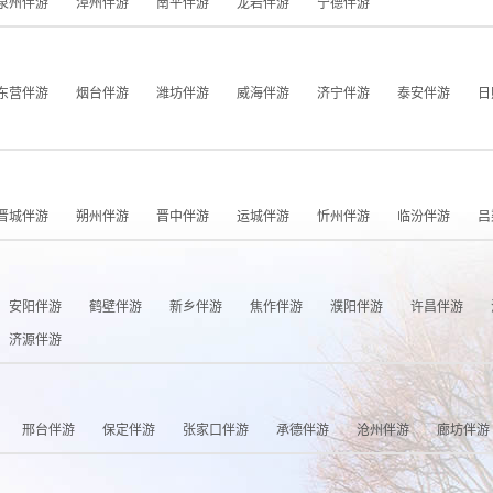
泉州伴游
漳州伴游
南平伴游
龙岩伴游
宁德伴游
东营伴游
烟台伴游
潍坊伴游
威海伴游
济宁伴游
泰安伴游
日
晋城伴游
朔州伴游
晋中伴游
运城伴游
忻州伴游
临汾伴游
吕
安阳伴游
鹤壁伴游
新乡伴游
焦作伴游
濮阳伴游
许昌伴游
济源伴游
邢台伴游
保定伴游
张家口伴游
承德伴游
沧州伴游
廊坊伴游