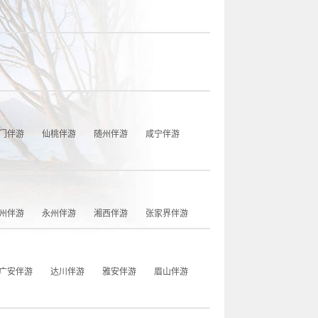
门伴游
仙桃伴游
随州伴游
咸宁伴游
州伴游
永州伴游
湘西伴游
张家界伴游
广安伴游
达川伴游
雅安伴游
眉山伴游