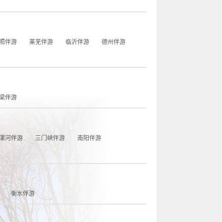
照伴游
莱芜伴游
临沂伴游
德州伴游
梁伴游
漯河伴游
三门峡伴游
南阳伴游
衡水伴游