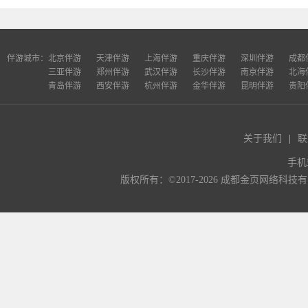
伴游城市：
北京伴游
天津伴游
上海伴游
重庆伴游
深圳伴游
成都
三亚伴游
郑州伴游
武汉伴游
长沙伴游
南京伴游
北海
青岛伴游
西安伴游
杭州伴游
金华伴游
昆明伴游
贵阳
关于我们
|
联
手机
版权所有：©2017-2026 成都金页网络科技