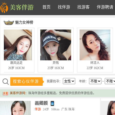
首页
找伴游
找游客
伴游聘请
魅力女神榜
跟风远走
弃殇
碎凉人
26岁 163CM
23岁 163CM
22岁 162CM
搜索心仪伴游
我要找寻：
年龄：
~
美客伴游网：
珠海伴游经多重甄选，免费提供优质的伴游信息。
画卿颜
伴游
24岁
160cm
广东 珠海