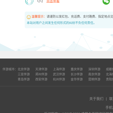
Q Q
点击查看
温馨提示：
请谨防以发红包、充话费、支付路费、指定地点
本站对用户之间发生任何形式的纠纷不负任何责任。
伴游城市：
北京伴游
天津伴游
上海伴游
重庆伴游
深圳伴游
成都
三亚伴游
郑州伴游
武汉伴游
长沙伴游
南京伴游
北海
青岛伴游
西安伴游
杭州伴游
金华伴游
昆明伴游
贵阳
关于我们
|
联
手机