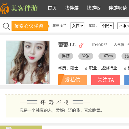
首页
找伴游
找游客
伴游聘请
搜索心仪伴游
我要找寻：
年龄：
~
蕾蕾-LL
ID:106267
人气值：
伴游
32岁
167cm
婚
学历：硕士
职业：旅游行业
发私信
关注TA
我是一个纯真的人，爱好广泛的我，喜欢跳舞。